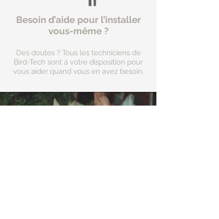
Besoin d’aide pour l’installer
vous-même ?
Des doutes ? Tous les techniciens de
Bird-Tech sont à votre disposition pour
vous aider quand vous en avez besoin.
Aidez
les refuges
pour
animaux de votre
région
Adresse:
ZI les Pignès lot 28
09270 Mazeres