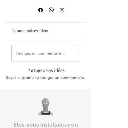
Prix au Métre (2 unites de
50cm) HT.
Envoi gratuit pour toute commande
supérieure à 25 €.
Commentaires client
Produit avec une garantie totale de
retour.
Rédigez un commentaire...
Recevez votre commande en 24 ou
72 heures UPS.
Partagez vos idées
Soyez le premier à rédiger un commentaire.
Êtes-vous installateur ou