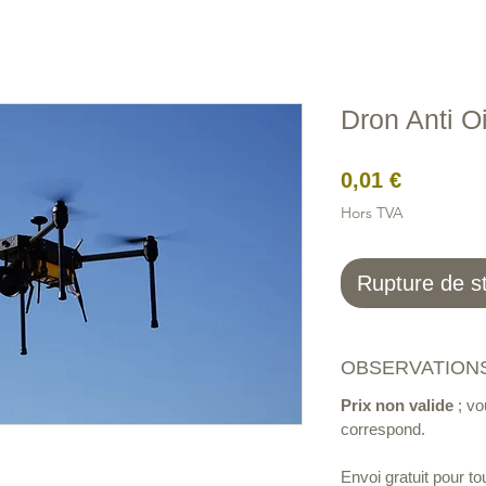
Figures
Câbles
Électrique
Filets Oiseaux
Filets 
Dron Anti O
Prix
0,01 €
Hors TVA
Rupture de s
OBSERVATIONS
Prix non valide
; vo
correspond.
Envoi gratuit pour 