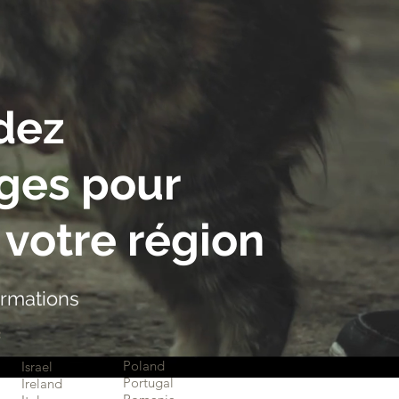
dez
uges
pour
votre région
nformations
:
Poland
Israel
Portugal
Ireland