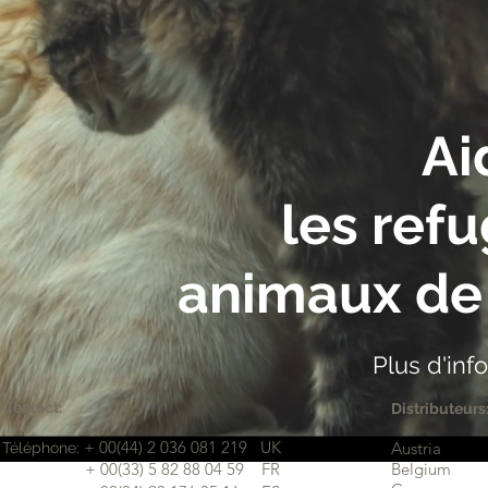
Ai
les ref
animaux de 
Plus d'i
Contact:
Distributeurs
+ 00(44) 2 036 081 219 UK
Austria
Téléphone:
​ + 00(33) 5 82 88 04 59 FR
Belgium