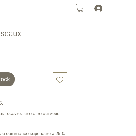
Se connecte
Chats
PanneauSolaire
More
iseaux
tock
:
us recevrez une offre qui vous
toute commande supérieure à 25 €.