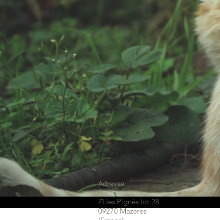
Adresse:
ZI les Pignès lot 28
09270 Mazeres