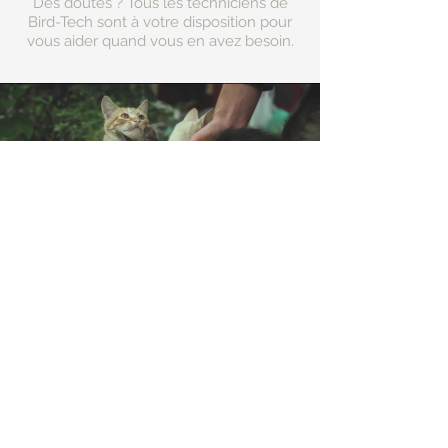
Des doutes ? Tous les techniciens de
Bird-Tech sont à votre disposition pour
vous aider quand vous en avez besoin.
Aidez
les refuges
pour
animaux de votre
région
Adresse:
ZI les Pignès lot 28
09270 Mazeres
(France)
Google Maps
Contact: