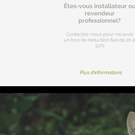
Êtes-vous installateur o
revendeur
professionnel?
Contactez-nous pour recevoir
un bon de réduction fixe de 20 
50%
Plus d’informations