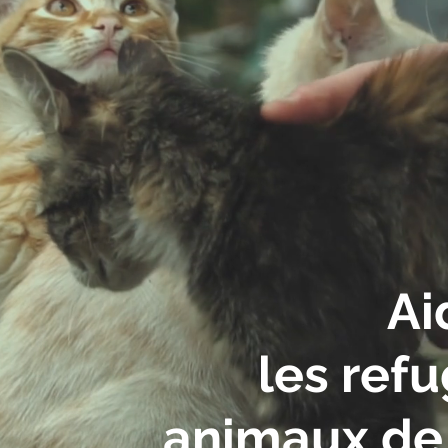
Ai
les ref
animaux de 