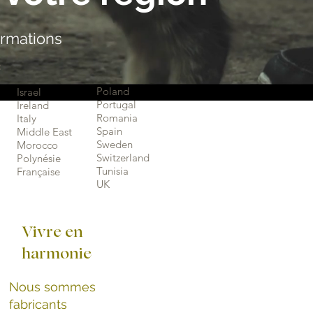
nformations
:
Poland
Israel
Portugal
Ireland
Romania
Italy
Spain
Middle East
Sweden
Morocco
Switzerland
Polynésie
Tunisia
Française
UK
Vivre en
harmonie
Nous sommes
fabricants