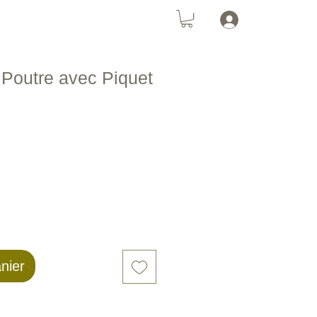
Se connecte
Chats
PanneauSolaire
More
r Poutre avec Piquet
nier