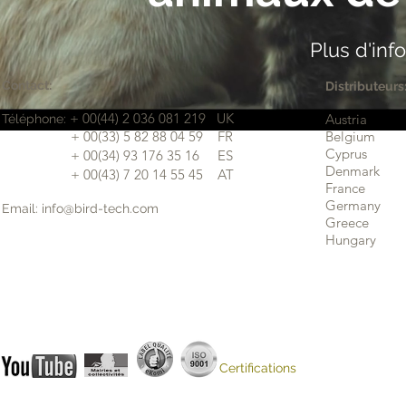
Plus d'i
Contact:
Distributeurs
+ 00(44) 2 036 081 219 UK
Austria
Téléphone:
​ + 00(33) 5 82 88 04 59 FR
Belgium
Cyprus
​ + 00(34) 93 176 35 16 ES
Denmark
+ 00(43) 7 20 14 55 45 AT
France
Germany
Email: info@bird-tech.com
Greece
Hungary
Certifications