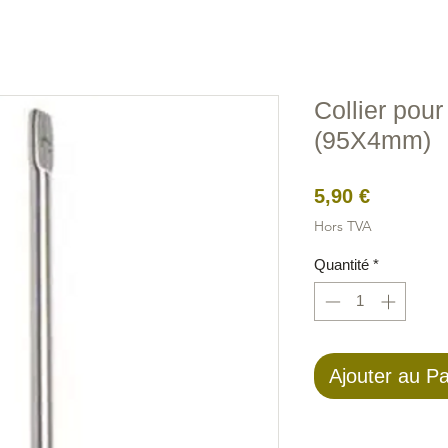
Figures
Câbles
Électrique
Filets Oiseaux
Filets 
Collier pou
(95X4mm)
Prix
5,90 €
Hors TVA
Quantité
*
Ajouter au Pa