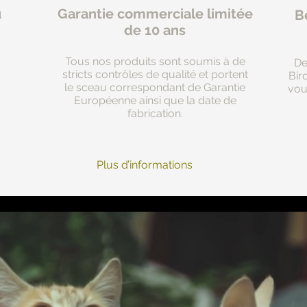
u
Garantie commerciale limitée
Be
de 10 ans
Tous nos produits sont soumis à de
De
stricts contrôles de qualité et portent
Bir
le sceau correspondant de Garantie
vou
à
Européenne ainsi que la date de
fabrication.
Plus d’informations