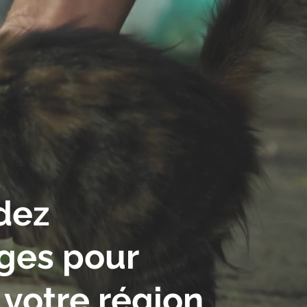
dez
uges
pour
votre région