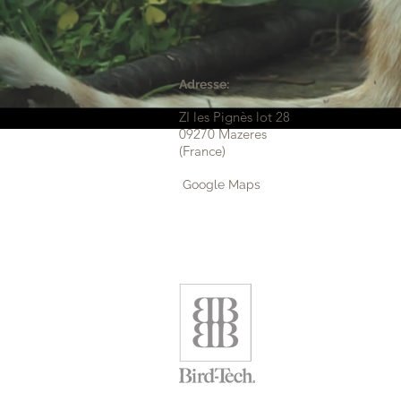
Adresse:
ZI les Pignès lot 28
09270 Mazeres
(France)
Google Maps