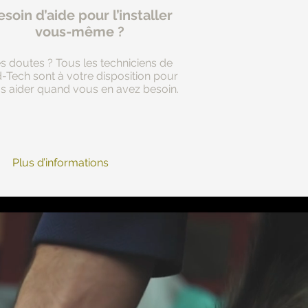
soin d’aide pour l’installer
vous-même ?
s doutes ? Tous les techniciens de
d-Tech sont à votre disposition pour
s aider quand vous en avez besoin.
Plus d’informations