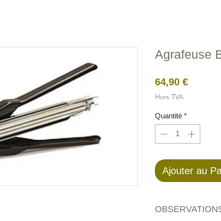
Figures
Câbles
Électrique
Filets Oiseaux
Filets 
Agrafeuse 
Prix
64,90 €
Hors TVA
Quantité
*
Ajouter au Pa
OBSERVATIONS