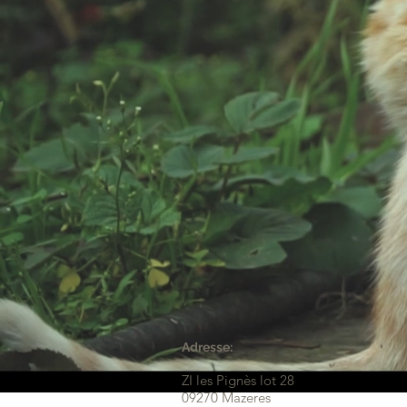
Adresse:
ZI les Pignès lot 28
09270 Mazeres