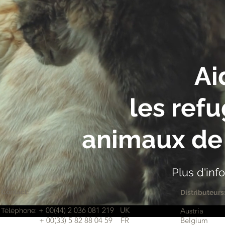
Ai
les ref
animaux de 
Plus d'i
Contact:
Distributeurs
+ 00(44) 2 036 081 219 UK
Austria
Téléphone:
​ + 00(33) 5 82 88 04 59 FR
Belgium