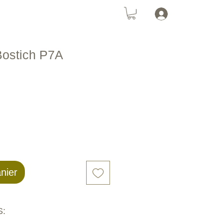
Se connecte
Chats
PanneauSolaire
More
Bostich P7A
nier
: