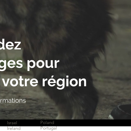
dez
uges
pour
votre région
nformations
:
Poland
Israel
Portugal
Ireland